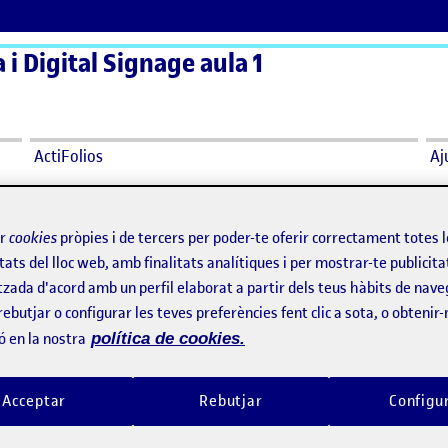
a i Digital Signage aula 1
ActiFolios
Aj
jecte executiu
ir
cookies
pròpies i de tercers per poder-te oferir correctament totes 
tats del lloc web, amb finalitats analítiques i per mostrar-te publicita
tzada d'acord amb un perfil elaborat a partir dels teus hàbits de nave
ojecte executiu
rebutjar o configurar les teves preferències fent clic a sota, o obtenir
ó en la nostra
política de cookies.
rojecte executiu
Acceptar
Rebutjar
Configu