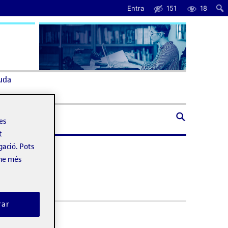
Entra
151
18
uda
les
t
gació. Pots
-ne més
rar