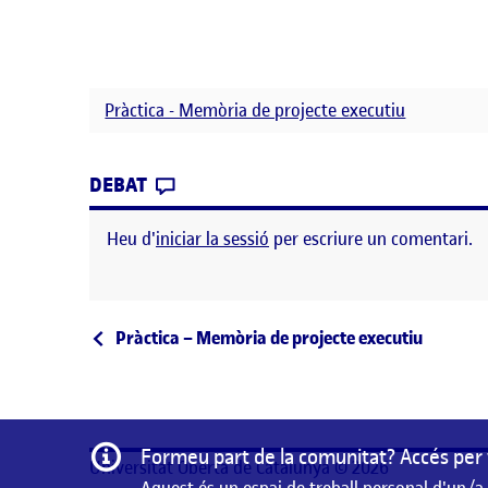
Pràctica - Memòria de projecte executiu
CONTRIBUTION
0
EL PRÀCTICA: MEMÒRIA DEL PROJ
DEBAT
Heu d'
iniciar la sessió
per escriure un comentari.
Navegació d'entrades
Entrada anterior
Pràctica – Memòria de projecte executiu
Informació
Formeu part de la comunitat? Accés per 
Universitat Oberta de Catalunya © 2026